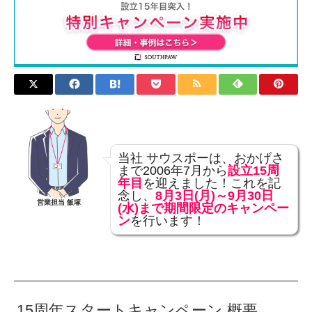
当社 サウスポーは、おかげさ
まで2006年7月から
設立15周
年目
を迎えました！これを記
念し、
8月3日(月)～9月30日
営業担当 飯塚
(水)まで期間限定のキャンペー
ン
を行います！
15周年スタートキャンペーン 概要